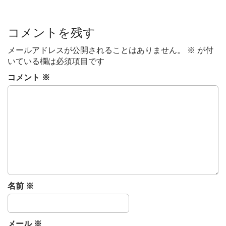
t
n
コメントを残す
a
v
メールアドレスが公開されることはありません。
※
が付
いている欄は必須項目です
i
g
コメント
※
a
t
i
o
n
名前
※
メール
※