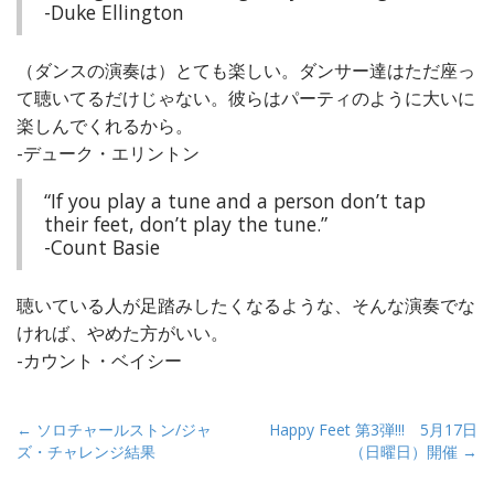
-Duke Ellington
（ダンスの演奏は）とても楽しい。ダンサー達はただ座っ
て聴いてるだけじゃない。彼らはパーティのように大いに
楽しんでくれるから。
-デューク・エリントン
“If you play a tune and a person don’t tap
their feet, don’t play the tune.”
-Count Basie
聴いている人が足踏みしたくなるような、そんな演奏でな
ければ、やめた方がいい。
-カウント・ベイシー
P
← ソロチャールストン/ジャ
Happy Feet 第3弾!!! 5月17日
ズ・チャレンジ結果
（日曜日）開催 →
o
s