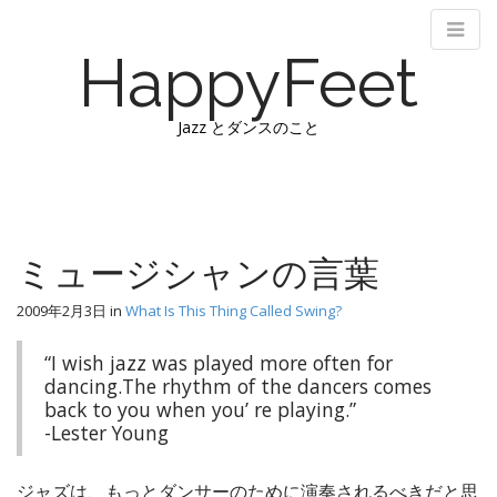
HappyFeet
Jazz とダンスのこと
M
S
k
a
i
i
p
n
ミュージシャンの言葉
t
m
o
e
2009年2月3日
in
What Is This Thing Called Swing?
c
n
o
“I wish jazz was played more often for
n
u
dancing.The rhythm of the dancers comes
t
back to you when you’ re playing.”
e
-Lester Young
n
t
ジャズは、もっとダンサーのために演奏されるべきだと思