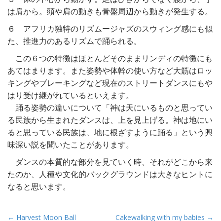
は肩から。頭や肩の動きも骨盤周辺から動きが発生する。
６ アフリカ独特のリズムージャズのスウィング感にも似
た、推進力のあるリズムで踊られる。
この６つの特徴はほとんどそのままリンディの特徴にも
あてはまります。また姿勢や体幹の使い方など大筋はロッ
キングやブレーキングなど現在のストリートダンスにもや
はり受け継がれているといえます。
踊る姿勢の違いについて「神は天にいるものと思ってい
る民族から生まれたダンスは、上を見上げる。神は地にい
ると思っている民族は、地に根ざすように踊る」という興
味深い説を聞いたことがあります。
ダンスの本質的な部分を見ていく時、それがどこから来
たのか、人種や文化的バックグラウンドは大きなヒントに
なると思います。
P
← Harvest Moon Ball
Cakewalking with my babies →