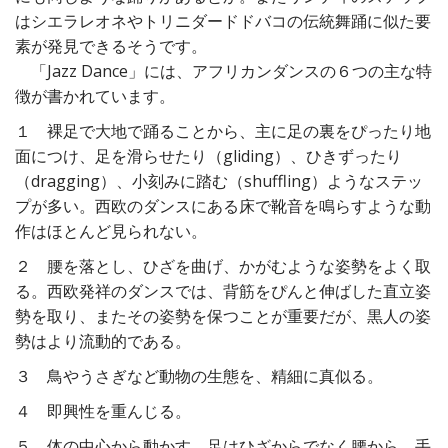
はシエラレオネやトリニダードドバコの伝統舞踊に似た要
素が発見できるそうです。
「Jazz Dance」には、アフリカンダンスの６つの主な特
徴が書かれています。
１ 裸足で大地で踊ることから、主に足の裏をぴったり地
面につけ、足を滑らせたり（gliding）、ひきずったり
（dragging）、小刻みに踏む（shuffling）ようなステッ
プが多い。西欧のダンスにある床で靴音を鳴らすような動
作はほとんど見られない。
２ 腰を落とし、ひざを曲げ、かがむような姿勢をよく取
る。西欧発祥のダンスでは、背筋をぴんと伸ばした直立姿
勢を取り、またその姿勢を保つことが重要だが、黒人の姿
勢はより流動的である。
３ 鳥やうさぎなど動物の生態を、精細に真似る。
４ 即興性を重んじる。
５ 体の中心から動かす。足はひざからでなく腰から、手