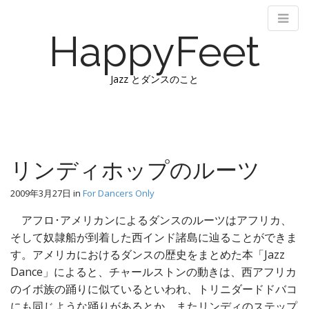
HappyFeet
Jazz とダンスのこと
M
S
k
a
i
i
p
n
リンディホップのルーツ
t
m
o
e
2009年3月27日
in
For Dancers Only
c
n
o
アフロ･アメリカンによるダンスのルーツはアフリカ、
n
u
そして奴隷船が到着した西インド諸島に辿ることができま
t
す。
アメリカにおけるダンスの歴史をまとめた本「Jazz
e
Dance」によると、チャールストンの動きは、西アフリカ
n
t
のイボ族の踊りに似ているといわれ、トリニダードドバコ
にも同じような踊りがあるとか。またリンディのステップ