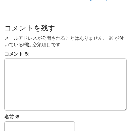
o
s
t
コメントを残す
n
a
メールアドレスが公開されることはありません。
※
が付
v
いている欄は必須項目です
i
コメント
※
g
a
t
i
o
n
名前
※