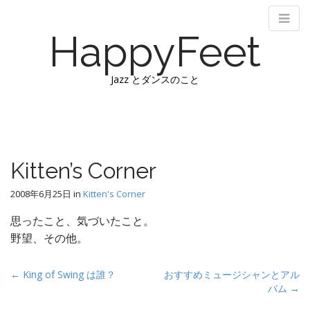
HappyFeet
Jazz とダンスのこと
M
S
k
a
i
i
p
n
Kitten’s Corner
t
m
o
e
2008年6月25日
in
Kitten's Corner
c
n
o
思ったこと、気づいたこと。
n
u
野望、その他。
t
e
P
n
← King of Swing は誰？
おすすめミュージシャンとアル
t
バム →
o