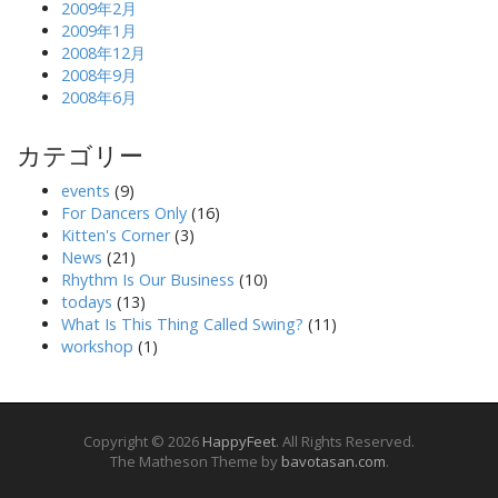
2009年2月
2009年1月
2008年12月
2008年9月
2008年6月
カテゴリー
events
(9)
For Dancers Only
(16)
Kitten's Corner
(3)
News
(21)
Rhythm Is Our Business
(10)
todays
(13)
What Is This Thing Called Swing?
(11)
workshop
(1)
Copyright © 2026
HappyFeet
. All Rights Reserved.
The Matheson Theme by
bavotasan.com
.