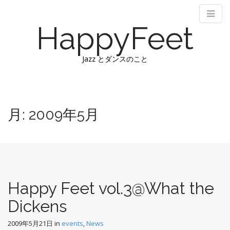
HappyFeet
Jazz とダンスのこと
M
S
k
a
i
i
月:
2009年5月
p
n
t
m
o
e
c
n
o
n
u
t
Happy Feet vol.3@What the
e
Dickens
n
t
2009年5月21日
in
events
,
News